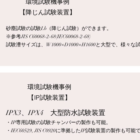
​環境試験機事例
​【降じん試験装置】
砂塵試験の試験Lb（降じん試験）ができます。
​※参考JIS C60068-2-68(IEC60068-2-68)
試験漕サイズは、W1000×D1000×H1600と大型で、様
​環境試験機事例
​【IP試験装置】
IPX3、IPX4 大型防水試験装置
・IP専用試験の試験チャンバーの製作も可能。
・IEC60529, JIS C0920に準拠したIP試験装置の製作も可能