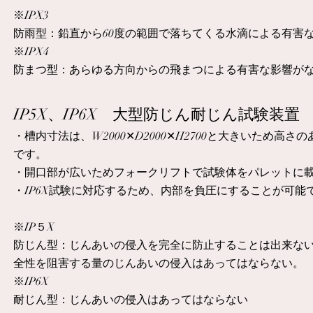
※IPX3
防雨型：鉛直から60度の範囲で落ちてくる水滴による有害
※IPX4
​防まつ型：あらゆる方向からの飛まつによる有害な影響が
IP5X、IP6X 大型防じん耐じん試験装置
・槽内寸法は、W2000✕D2000✕H2700と大きいため
です。
・開口部が広いためフォークリフトで試験体をパレットに
​・IP6X試験に対応するため、内部を負圧にすることが可能
※IP５X
防じん型：じんあいの侵入を完全に防止することは出来な
全性を阻害する量のじんあいの侵入はあってはならない。
※IP6X
耐じん型：じんあいの侵入はあってはならない