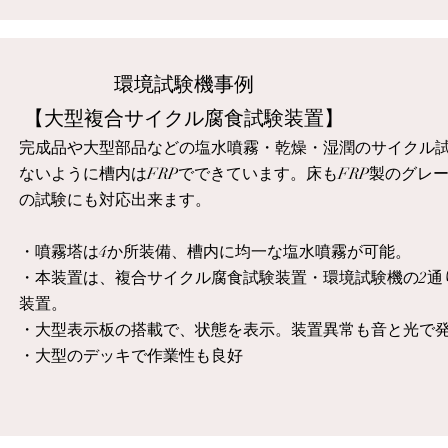
​環境試験機事例
​【大型複合サイクル腐食試験装置】
完成品や大型部品などの塩水噴霧・乾燥・湿潤のサイクル
ないように槽内はFRPでできています。床もFRP製のグレ
の試験にも対応出来ます。
・噴霧塔は4か所装備、槽内に均一な塩水噴霧が可能。
・本装置は、複合サイクル腐食試験装置・環境試験機の2通
装置
。​
・大型表示板の搭載で、状態を表示。装置異常も音と光で
​・大型のデッキで作業性も良好