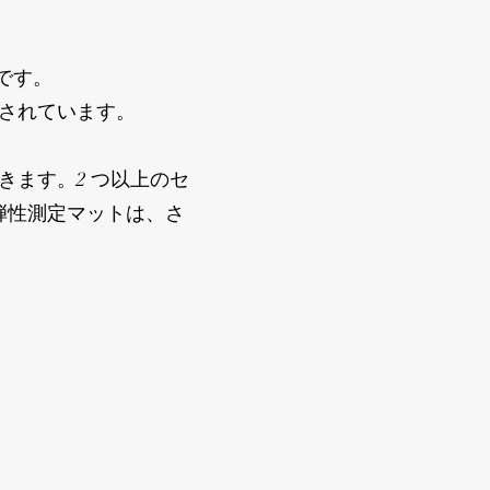
サです。
置されています。
できます。2 つ以上のセ
弾性測定マットは、さ