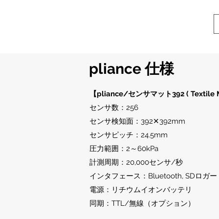
pliance ​仕様
【pliance/センサマット392 ( Textile 
センサ数：256
センサ検知面：392✕392mm
センサピッチ：24.5mm
圧力範囲：2～60kPa
計測周期：20,000センサ/秒
インタフェース：Bluetooth, SDロガー
電源：リチウムイオンバッテリ
​同期：TTL/無線（オプション）