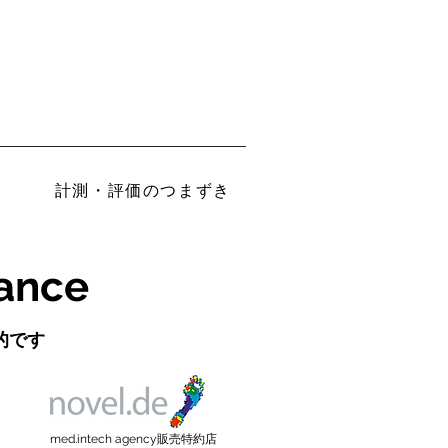
計測・評価のつまずき
nce
的です
​med.intech agency販売特約店