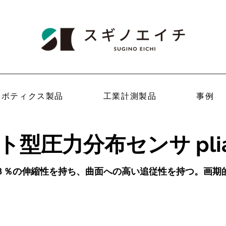
ロボティクス製品
工業計測製品
事例
ト型圧力分布センサ plia
３％の伸縮性を持ち、曲面への高い追従性を持つ。
画期