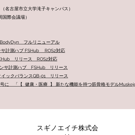
回大会 （名古屋市立大学滝子キャンパス）
（福岡国際会議場）
odyDyn フルリニューアル
計測ハブ FSHub ROS2対応
Hub リリース ROS2対応
ンサ計測ハブ FSHub リリース
イックバランスQB-01 リリース
15号に 「【 健康・医療 】 新たな機能を持つ筋骨格モデルMusk
スギノエイチ株式会