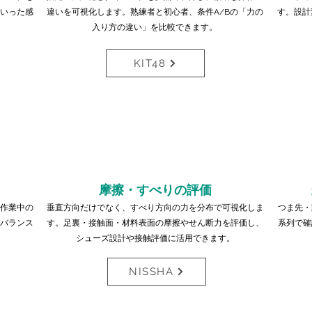
いった感
違いを可視化します。熟練者と初心者、条件A/Bの「力の
す。
設計
入り方の違い」を比較できます。
KIT48
摩擦・すべりの評価
作業中の
垂直方向だけでなく、すべり方向の力を分布で可視化しま
つま先・
バランス
す。足裏・接触面・材料表面の摩擦やせん断力を評価し、
系列で確
シューズ設計や接触評価に活用できます。
NISSHA