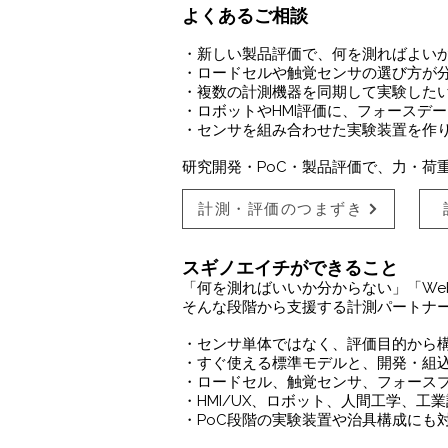
よくあるご相談
・新しい製品評価で、何を測ればよい
・ロードセルや触覚センサの選び方が
・複数の計測機器を同期して実験した
・ロボットやHMI評価に、フォースデ
・センサを組み合わせた実験装置を作
​研究開発・PoC・製品評価で、力・
計測・評価のつまずき
スギノエイチができること
「何を測ればいいか分からない」「We
そんな段階から支援する計測パートナ
・センサ単体ではなく、評価目的から
・すぐ使える標準モデルと、開発・組
・ロードセル、触覚センサ、フォース
・HMI/UX、ロボット、人間工学、工
・PoC段階の実験装置や治具構成にも