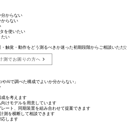
か分からない
分からない
い
ータを使いたい
りたい
荷重・触覚・動作をどう測るべきか迷った初期段階からご相談いただ
計測でお困りの方へ
bやAIで調べた構成でよいか分からない」
ー
構成を考えます
込向けモデルを用意しています
プレート、同期装置を組み合わせて提案できます
業計測を横断して相談できます
対応します