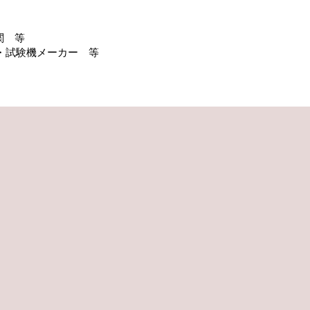
関 等
ー・試験機メーカー 等