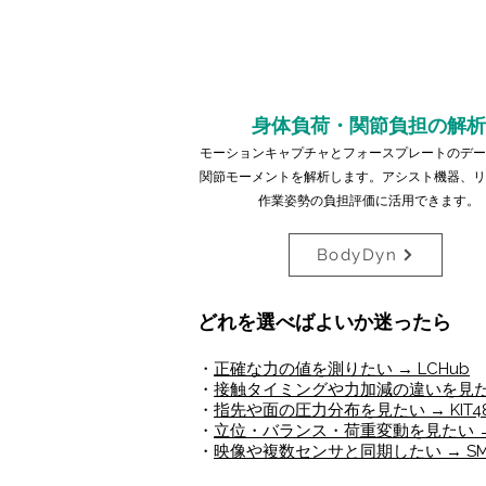
身体負荷・関節負担の解析
モーションキャプチャとフォースプレートのデー
関節モーメントを解析します。アシスト機器、リ
作業姿勢の負担評価に活用できます。
BodyDyn
どれを選べばよいか迷ったら
・
正確な力の値を測りたい → LCHub
・
接触タイミングや力加減の違いを見たい 
・
指先や面の圧力分布を見たい → KIT4
・
立位・バランス・荷重変動を見たい → 
・
映像や複数センサと同期したい → SM