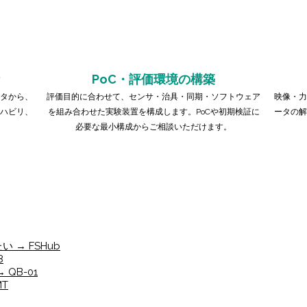
PoC・評価環境の構築
タから、
評価目的に合わせて、センサ・治具・同期・ソフトウェア
映像・力
ハビリ、
を組み合わせた実験装置を構成します。PoCや初期検証に
ータの解
必要な最小構成からご相談いただけます。
→ FSHub
8
QB-01
T